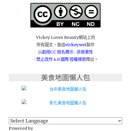
緻
髮
型
沙
龍
團
Vickey Loves Beauty網站上的
隊"
所有圖文，皆由
vickeywei
製作
以
創用CC 姓名標示
–
非商業性
–
禁止改作
4.0 國際 授權條款
釋出。
美食地圖懶人包
Powered by