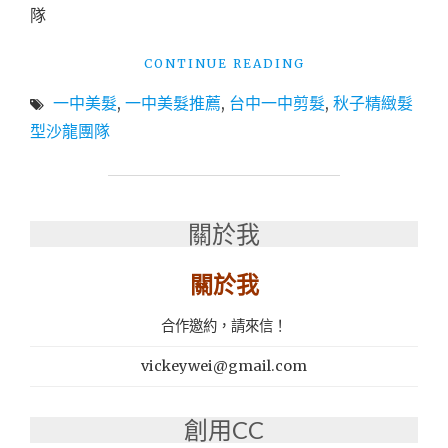
緻
隊
髮
型
"台
CONTINUE READING
沙
中
龍
一中美髮
,
一中美髮推薦
,
台中一中剪髮
,
秋子精緻髮
一
團
中
型沙龍團隊
隊"
剪
髮|
一
中
關於我
美
髮|
一
關於我
中
美
合作邀約，請來信！
髮
推
vickeywei@gmail.com
薦：
秋
子
創用CC
精