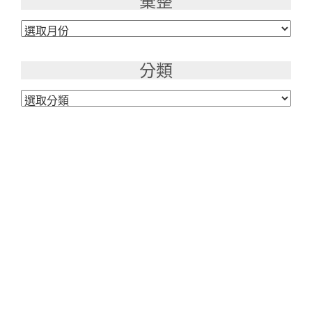
彙整
彙
整
分類
分
類