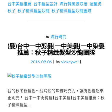
台中美髮推薦
,
台中髮型設計
,
流行韓風波浪捲
,
溫塑燙
,
|
一
秋子
,
秋子精緻髮型沙龍
,
秋子精緻髮型沙龍團隊
中
染
髮
|
一
流行時尚
中
(髮)台中一中剪髮|一中美髮|一中染髮
燙
推薦：秋子精緻髮型沙龍團隊
髮
推
2016-09-06
|
by
vickeywei
|
薦
：
秋
子
精
緻
我的秋冬新髮色～絲滑般的焦糖巧克力，讓膚色看起來
髮
更明亮！ 台中一中街剪髮|台中美髮|台中美髮推薦：秋
型
沙
子精緻髮型 …
龍