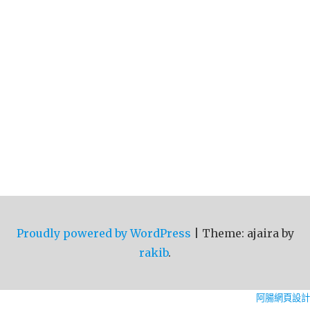
Proudly powered by WordPress
|
Theme: ajaira by
rakib
.
阿腸網頁設計