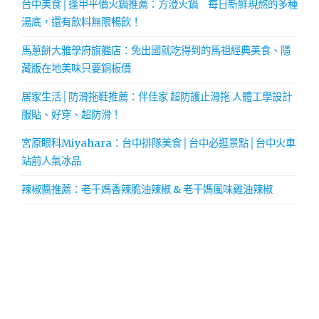
台中美食│逢甲平價火鍋推薦：方澄火鍋 每日新鮮現熬的多種
湯底，還有飲料無限暢飲！
馬蔥餅大雅學府旗艦店：免出國就吃得到的馬祖經典美食、隱
藏版在地美味只要銅板價
居家生活│防滑拖鞋推薦：伴佳家 超防護止滑拖 人體工學設計
服貼、好穿、超防滑！
宮原眼科Miyahara：台中排隊美食│台中必逛景點│台中火車
站前人氣冰品
辣椒醬推薦：老干媽香辣脆油辣椒 & 老干媽風味雞油辣椒