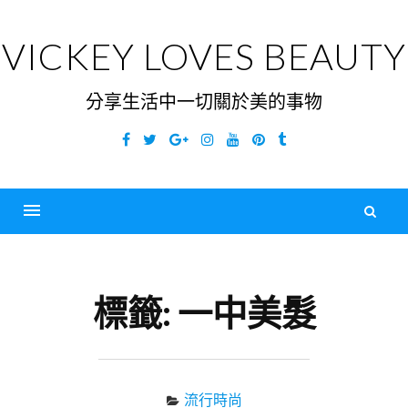
Skip
to
VICKEY LOVES BEAUTY
content
分享生活中一切關於美的事物
Facebook
Twitter
Google
Instagram
YouTube
Pinterest
Tumblr
Plus
搜
尋
Menu
關
鍵
標籤:
一中美髮
字
流行時尚