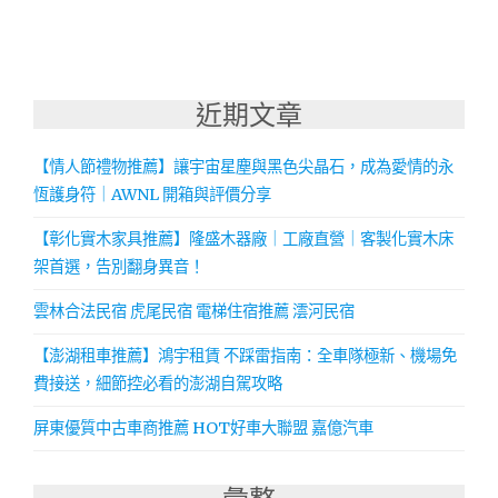
近期文章
【情人節禮物推薦】讓宇宙星塵與黑色尖晶石，成為愛情的永
恆護身符｜AWNL 開箱與評價分享
【彰化實木家具推薦】隆盛木器廠｜工廠直營｜客製化實木床
架首選，告別翻身異音！
雲林合法民宿 虎尾民宿 電梯住宿推薦 澐河民宿
【澎湖租車推薦】鴻宇租賃 不踩雷指南：全車隊極新、機場免
費接送，細節控必看的澎湖自駕攻略
屏東優質中古車商推薦 HOT好車大聯盟 嘉億汽車