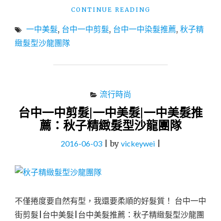
團
"
CONTINUE READING
隊"
(髮)
一中美髮
,
台中一中剪髮
,
台中一中染髮推薦
,
秋子精
台
中
緻髮型沙龍團隊
一
中
剪
髮|
一
流行時尚
中
台中一中剪髮|一中美髮|一中美髮推
美
薦：秋子精緻髮型沙龍團隊
髮|
一
2016-06-03
|
by
vickeywei
|
中
染
髮
推
薦：
秋
不僅捲度要自然有型，我還要柔順的好髮質！ 台中一中
子
街剪髮|台中美髮|台中美髮推薦：秋子精緻髮型沙龍團
精