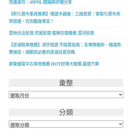
恆護身符｜AWNL 開箱與評價分享
【彰化實木家具推薦】隆盛木器廠｜工廠直營｜客製化實木床
架首選，告別翻身異音！
雲林合法民宿 虎尾民宿 電梯住宿推薦 澐河民宿
【澎湖租車推薦】鴻宇租賃 不踩雷指南：全車隊極新、機場免
費接送，細節控必看的澎湖自駕攻略
屏東優質中古車商推薦 HOT好車大聯盟 嘉億汽車
彙整
彙
整
分類
分
類