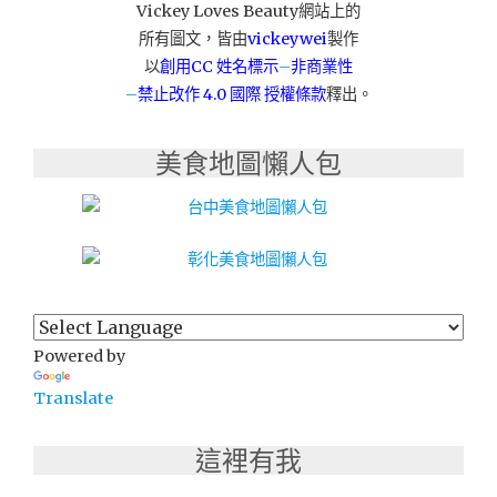
Vickey Loves Beauty網站上的
現
所有圖文，皆由
vickeywei
製作
萃
茶
以
創用CC 姓名標示
–
非商業性
飲/
–
禁止改作
4.0 國際 授權條款
釋出。
咖
啡-
美食地圖懶人包
虎
尾
店"
Powered by
Translate
這裡有我