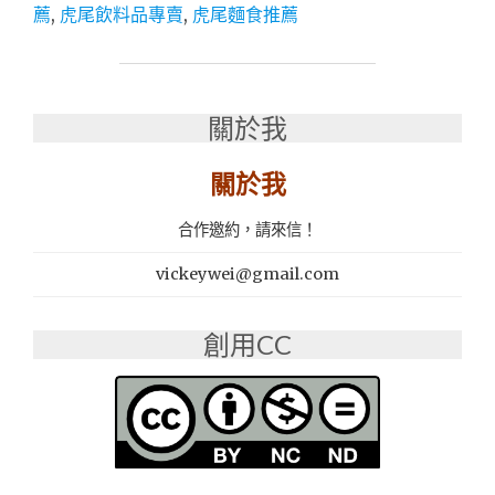
飲
薦
,
虎尾飲料品專賣
,
虎尾麵食推薦
推
薦
│
現
萃
關於我
現
泡
關於我
工
法
合作邀約，請來信！
│
虎
vickeywei@gmail.com
尾
飲
料
創用CC
打
卡
熱
點：
茶
工
業