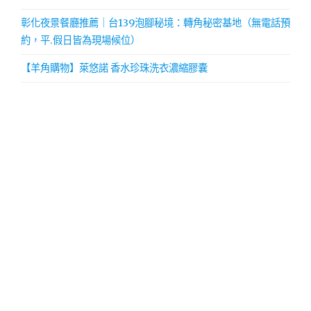
彰化夜景餐廳推薦｜台139泡腳秘境：轉角秘密基地（無電話預
約，平.假日皆為現場候位）
【羊角購物】萊悠諾 香水珍珠洗衣濃縮膠囊