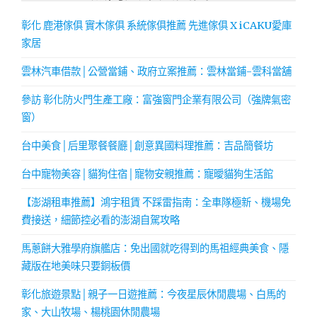
彰化 鹿港傢俱 實木傢俱 系統傢俱推薦 先進傢俱 X iCAKU愛庫
家居
雲林汽車借款│公營當鋪、政府立案推薦：雲林當鋪-雲科當舖
參訪 彰化防火門生產工廠：富強窗門企業有限公司（強牌氣密
窗）
台中美食│后里聚餐餐廳│創意異國料理推薦：吉品簡餐坊
台中寵物美容│貓狗住宿│寵物安親推薦：寵曖貓狗生活館
【澎湖租車推薦】鴻宇租賃 不踩雷指南：全車隊極新、機場免
費接送，細節控必看的澎湖自駕攻略
馬蔥餅大雅學府旗艦店：免出國就吃得到的馬祖經典美食、隱
藏版在地美味只要銅板價
彰化旅遊景點│親子一日遊推薦：今夜星辰休閒農場、白馬的
家、大山牧場、楊桃園休閒農場