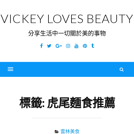
Skip
to
VICKEY LOVES BEAUTY
content
分享生活中一切關於美的事物
Facebook
Twitter
Google
Instagram
YouTube
Pinterest
Tumblr
Plus
搜
尋
Menu
關
鍵
標籤:
虎尾麵食推薦
字
雲林美食