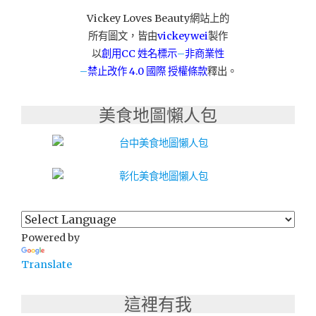
午
茶
Vickey Loves Beauty網站上的
點
所有圖文，皆由
vickeywei
製作
心"
以
創用CC 姓名標示
–
非商業性
–
禁止改作
4.0 國際 授權條款
釋出。
美食地圖懶人包
Powered by
Translate
這裡有我