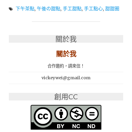
中
版
下午茶點
,
午後の甜點
,
手工甜點
,
手工點心
,
甜甜圈
東
在
區
地
美
美
食
味
│【午
只
關於我
後
要
の
銅
關於我
甜
板
點】
價"
佳
合作邀約，請來信！
：
精
vickeywei@gmail.com
緻
小
創用CC
巧
又
美
味
的
下