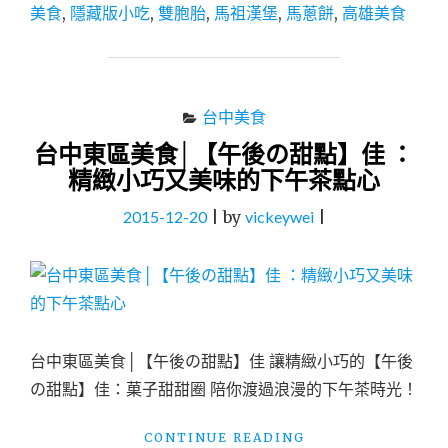
雅
美食
,
隱藏版小吃
,
雙胞胎
,
馬祖漢堡
,
馬蔥餅
,
高雄美食
學
府
旗
艦
店：
台中美食
免
台中東區美食│【午後の甜點】佳 ：
出
國
精緻小巧又美味的下午茶點心
就
吃
2015-12-20
|
by
vickeywei
|
得
到
的
馬
祖
經
典
台中東區美食│【午後の甜點】佳 讓精緻小巧的【午後
美
の甜點】佳：菓子甜甜圈 陪你渡過浪漫的下午茶時光！
食、
隱
"台
CONTINUE READING
藏