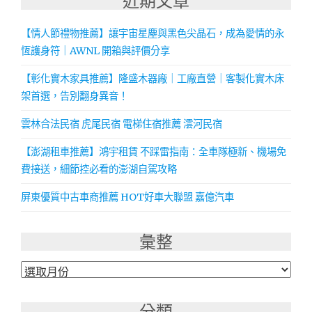
近期文章
【情人節禮物推薦】讓宇宙星塵與黑色尖晶石，成為愛情的永
恆護身符｜AWNL 開箱與評價分享
【彰化實木家具推薦】隆盛木器廠｜工廠直營｜客製化實木床
架首選，告別翻身異音！
雲林合法民宿 虎尾民宿 電梯住宿推薦 澐河民宿
【澎湖租車推薦】鴻宇租賃 不踩雷指南：全車隊極新、機場免
費接送，細節控必看的澎湖自駕攻略
屏東優質中古車商推薦 HOT好車大聯盟 嘉億汽車
彙整
彙
整
分類