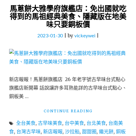
馬蔥餅大雅學府旗艦店：免出國就吃
得到的馬祖經典美食、隱藏版在地美
味只要銅板價
2023-01-30
|
by
vickeywei
|
新店報報！馬蔥餅旗艦店 26 年老字號古早味台式點心
旗艦店新開幕 話說讓許多耳熟能詳的古早味台式點心、
銅板美 …
"馬
CONTINUE READING
蔥
全台美食
,
古早味美食
,
台中美食
,
台北美食
,
台南美
餅
大
食
,
台灣古早味
,
新店報報
,
沙拉船
,
甜甜圈
,
繼光餅
,
銅板