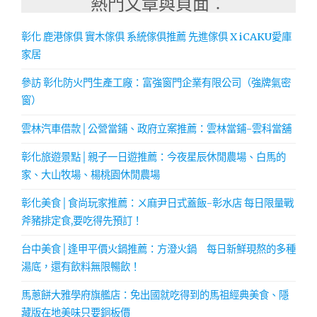
熱門文章與頁面︰
彰化 鹿港傢俱 實木傢俱 系統傢俱推薦 先進傢俱 X iCAKU愛庫
家居
參訪 彰化防火門生產工廠：富強窗門企業有限公司（強牌氣密
窗）
雲林汽車借款│公營當鋪、政府立案推薦：雲林當鋪-雲科當舖
彰化旅遊景點│親子一日遊推薦：今夜星辰休閒農場、白馬的
家、大山牧場、楊桃園休閒農場
彰化美食│食尚玩家推薦：ㄨ麻尹日式蓋飯-彰水店 每日限量戰
斧豬排定食,要吃得先預訂！
台中美食│逢甲平價火鍋推薦：方澄火鍋 每日新鮮現熬的多種
湯底，還有飲料無限暢飲！
馬蔥餅大雅學府旗艦店：免出國就吃得到的馬祖經典美食、隱
藏版在地美味只要銅板價