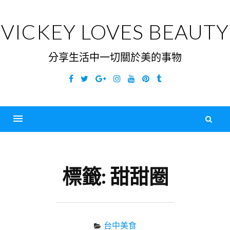
Skip
to
VICKEY LOVES BEAUTY
content
分享生活中一切關於美的事物
Facebook
Twitter
Google
Instagram
YouTube
Pinterest
Tumblr
Plus
搜
尋
Menu
關
鍵
標籤:
甜甜圈
字
台中美食