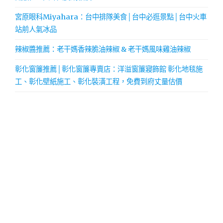
宮原眼科Miyahara：台中排隊美食│台中必逛景點│台中火車
站前人氣冰品
辣椒醬推薦：老干媽香辣脆油辣椒 & 老干媽風味雞油辣椒
彰化窗簾推薦│彰化窗簾專賣店：洋溢窗簾寢飾館 彰化地毯施
工、彰化壁紙施工、彰化裝潢工程，免費到府丈量估價