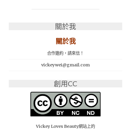
國
貓
砂
│
關於我
達
伶
關於我
寵
物
合作邀約，請來信！
精
品：
vickeywei@gmail.com
法
國
昕
創用CC
陽
GREELYS
火
山
泥
貓
砂"
Vickey Loves Beauty網站上的