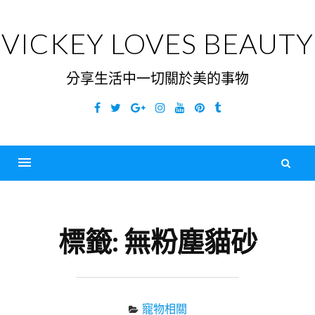
Skip
to
VICKEY LOVES BEAUTY
content
分享生活中一切關於美的事物
Facebook
Twitter
Google
Instagram
YouTube
Pinterest
Tumblr
Plus
搜
尋
Menu
關
鍵
標籤:
無粉塵貓砂
字
寵物相關