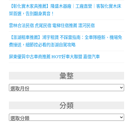
【彰化實木家具推薦】隆盛木器廠｜工廠直營｜客製化實木床
架首選，告別翻身異音！
雲林合法民宿 虎尾民宿 電梯住宿推薦 澐河民宿
【澎湖租車推薦】鴻宇租賃 不踩雷指南：全車隊極新、機場免
費接送，細節控必看的澎湖自駕攻略
屏東優質中古車商推薦 HOT好車大聯盟 嘉億汽車
彙整
彙
整
分類
分
類