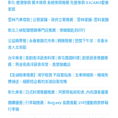
彰化 鹿港傢俱 實木傢俱 系統傢俱推薦 先進傢俱 X iCAKU愛庫
家居
雲林汽車借款│公營當鋪、政府立案推薦：雲林當鋪-雲科當舖
新北三峽配鎖開鎖專門店推薦：榮錦鎖匙刻印行
公益路聚餐│永春東路花市旁│精緻簡餐│悠閒下午茶：茶香水
舍人文茶館
台中美食│首創南洋蔬食料理│南屯異國料理│創意蔬食餐廳推
薦：熱浪島南洋蔬食茶堂 - 直營旗艦店
【澎湖租車推薦】鴻宇租賃 不踩雷指南：全車隊極新、機場免
費接送，細節控必看的澎湖自駕攻略
彰化美食│日式料理餐廳推薦：阿那祭板前和食_內有讀者優惠
團購優惠│行李箱推薦：Bogazy 皇爵風範 25吋運動款胖胖箱
行李箱