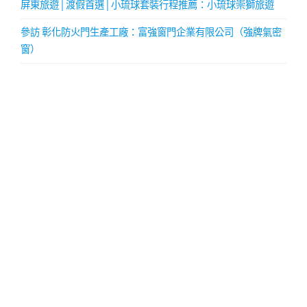
屏東旅遊│渡假首選│小琉球套裝行程推薦：小琉球崇獅旅遊
參訪 彰化防火門生產工廠：富強窗門企業有限公司（強牌氣密
窗）