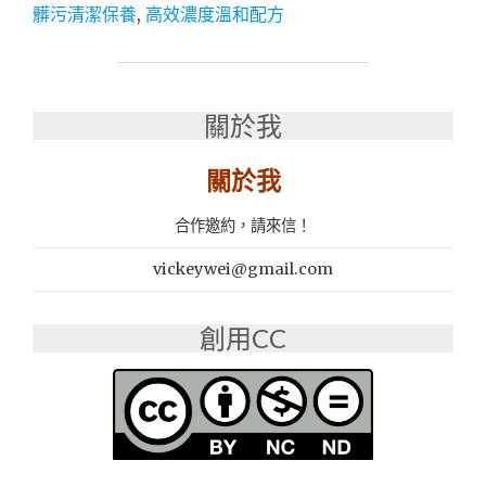
推
髒污清潔保養
,
高效濃度溫和配方
薦
│
植
物
精
關於我
華
+高
關於我
效
濃
合作邀約，請來信！
度
+溫
vickeywei@gmail.com
和
配
方
創用CC
│
清
潔
毛
孔
+潔
淨