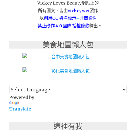
Vickey Loves Beauty網站上的
肌
所有圖文，皆由
vickeywei
製作
膚：
CHUMMY
以
創用CC 姓名標示
–
非商業性
仟
–
禁止改作
4.0 國際 授權條款
釋出。
米
胺
美食地圖懶人包
基
酸
洗
面
霜"
Powered by
Translate
這裡有我