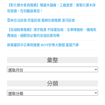
【彰化實木家具推薦】隆盛木器廠｜工廠直營｜客製化實木床
架首選，告別翻身異音！
雲林合法民宿 虎尾民宿 電梯住宿推薦 澐河民宿
【澎湖租車推薦】鴻宇租賃 不踩雷指南：全車隊極新、機場免
費接送，細節控必看的澎湖自駕攻略
屏東優質中古車商推薦 HOT好車大聯盟 嘉億汽車
彙整
彙
整
分類
分
類