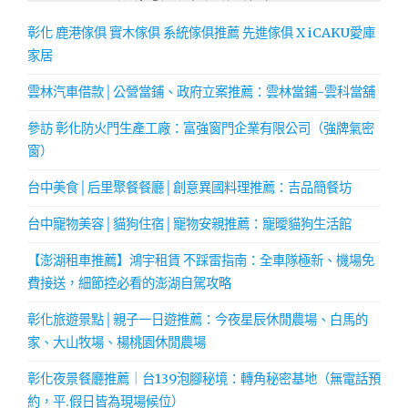
彰化 鹿港傢俱 實木傢俱 系統傢俱推薦 先進傢俱 X iCAKU愛庫
家居
雲林汽車借款│公營當鋪、政府立案推薦：雲林當鋪-雲科當舖
參訪 彰化防火門生產工廠：富強窗門企業有限公司（強牌氣密
窗）
台中美食│后里聚餐餐廳│創意異國料理推薦：吉品簡餐坊
台中寵物美容│貓狗住宿│寵物安親推薦：寵曖貓狗生活館
【澎湖租車推薦】鴻宇租賃 不踩雷指南：全車隊極新、機場免
費接送，細節控必看的澎湖自駕攻略
彰化旅遊景點│親子一日遊推薦：今夜星辰休閒農場、白馬的
家、大山牧場、楊桃園休閒農場
彰化夜景餐廳推薦｜台139泡腳秘境：轉角秘密基地（無電話預
約，平.假日皆為現場候位）