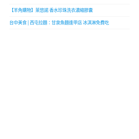
【羊角購物】萊悠諾 香水珍珠洗衣濃縮膠囊
台中美食│西屯拉麵：甘泉魚麵逢甲店 冰淇淋免費吃