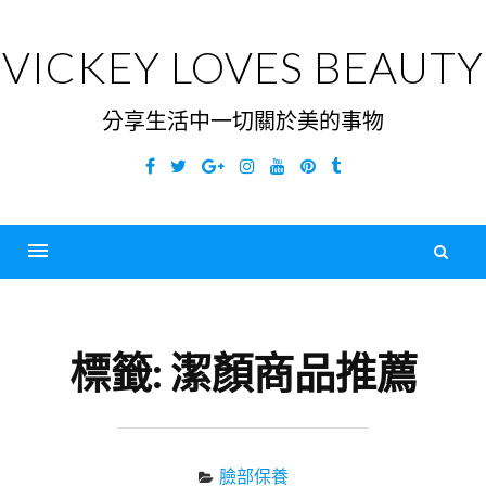
Skip
to
VICKEY LOVES BEAUTY
content
分享生活中一切關於美的事物
Facebook
Twitter
Google
Instagram
YouTube
Pinterest
Tumblr
Plus
搜
尋
Menu
關
鍵
標籤:
潔顏商品推薦
字
臉部保養