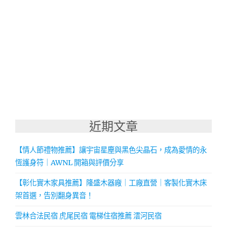
近期文章
【情人節禮物推薦】讓宇宙星塵與黑色尖晶石，成為愛情的永
恆護身符｜AWNL 開箱與評價分享
【彰化實木家具推薦】隆盛木器廠｜工廠直營｜客製化實木床
架首選，告別翻身異音！
雲林合法民宿 虎尾民宿 電梯住宿推薦 澐河民宿