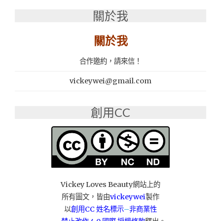
催
關於我
芽，
非
關於我
基
因
改
合作邀約，請來信！
造！
超
vickeywei@gmail.com
濃
好
創用CC
吸
收
～
【梁
教
授
有
機
Vickey Loves Beauty網站上的
黃
所有圖文，皆由
vickeywei
製作
豆
以
創用CC 姓名標示
–
非商業性
催