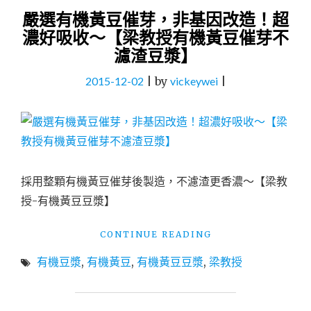
嚴選有機黃豆催芽，非基因改造！超
濃好吸收～【梁教授有機黃豆催芽不
濾渣豆漿】
2015-12-02
|
by
vickeywei
|
採用整顆有機黃豆催芽後製造，不濾渣更香濃～【梁教
授-有機黃豆豆漿】
"嚴
CONTINUE READING
選
有機豆漿
,
有機黃豆
,
有機黃豆豆漿
,
梁教授
有
機
黃
豆