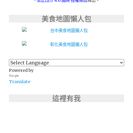
–
禁止改作
4.0 國際 授權條款
釋出。
芽
不
濾
美食地圖懶人包
渣
豆
漿】"
Powered by
Translate
這裡有我