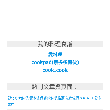
我的料理食譜
愛料理
cookpad(原多多開伙)
cook1cook
熱門文章與頁面︰
彰化 鹿港傢俱 實木傢俱 系統傢俱推薦 先進傢俱 X iCAKU愛庫
家居