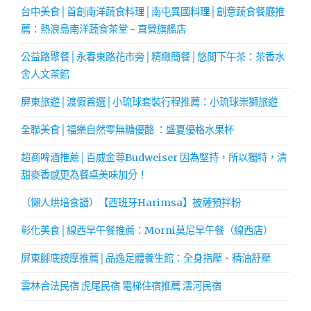
台中美食│首創南洋蔬食料理│南屯異國料理│創意蔬食餐廳推
薦：熱浪島南洋蔬食茶堂 - 直營旗艦店
公益路聚餐│永春東路花市旁│精緻簡餐│悠閒下午茶：茶香水
舍人文茶館
屏東旅遊│渡假首選│小琉球套裝行程推薦：小琉球崇獅旅遊
全聯美食│福樂自然零無糖優酪 ：盛夏優格水果杯
超商啤酒推薦│百威金尊Budweiser 因為堅持，所以獨特，清
甜麥香感更為餐桌美味加分！
（懶人烘培食譜）【西班牙Harimsa】披薩預拌粉
彰化美食│線西早午餐推薦：Morni莫尼早午餐（線西店）
屏東腳底按摩推薦│品逸足體養生館：全身指壓、精油舒壓
雲林合法民宿 虎尾民宿 電梯住宿推薦 澐河民宿