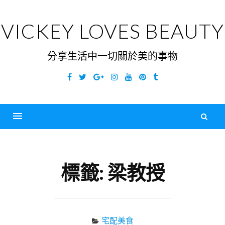
Skip
to
VICKEY LOVES BEAUTY
content
分享生活中一切關於美的事物
Facebook
Twitter
Google
Instagram
YouTube
Pinterest
Tumblr
Plus
搜
尋
Menu
關
鍵
標籤:
梁教授
字
宅配美食