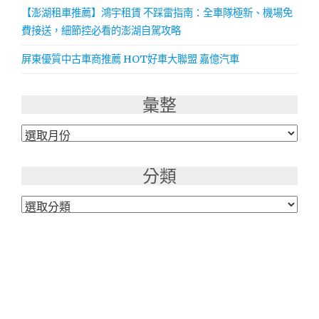
【澎湖租車推薦】鴻宇租賃 不踩雷指南：全車隊極新、機場免
費接送，細節控必看的澎湖自駕攻略
屏東優質中古車商推薦 HOT好車大聯盟 嘉億汽車
彙整
彙
整
分類
分
類