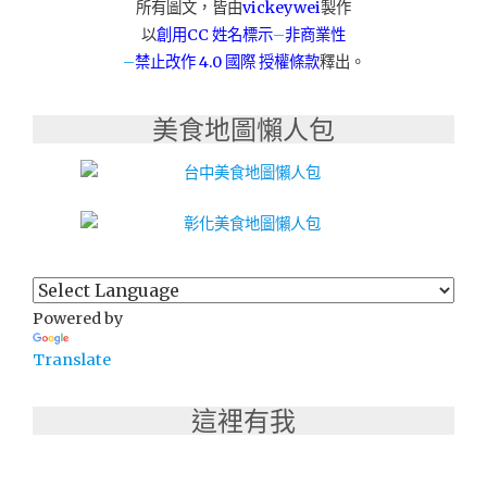
所有圖文，皆由
vickeywei
製作
推
以
創用CC 姓名標示
–
非商業性
薦：
–
禁止改作
4.0 國際 授權條款
釋出。
概
念
通
美食地圖懶人包
訊
X
比
價
王
竹
北
三
民
Powered by
店"
Translate
這裡有我