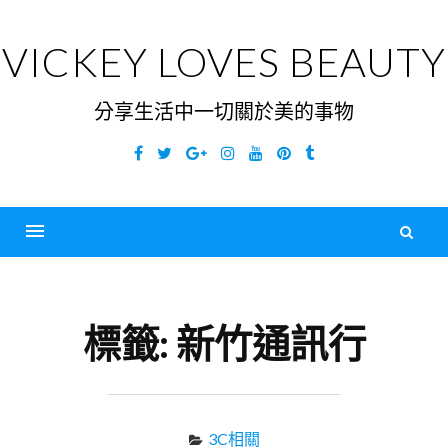
Skip
to
VICKEY LOVES BEAUTY
content
分享生活中一切關於美的事物
Facebook
Twitter
Google
Instagram
YouTube
Pinterest
Tumblr
Plus
搜
尋
Menu
關
鍵
標籤:
新竹通訊行
字
3C相關