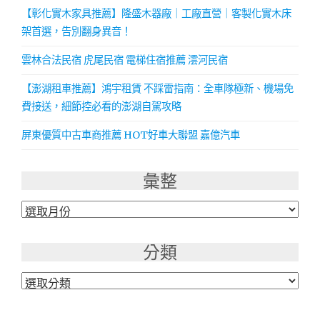
【彰化實木家具推薦】隆盛木器廠｜工廠直營｜客製化實木床
架首選，告別翻身異音！
雲林合法民宿 虎尾民宿 電梯住宿推薦 澐河民宿
【澎湖租車推薦】鴻宇租賃 不踩雷指南：全車隊極新、機場免
費接送，細節控必看的澎湖自駕攻略
屏東優質中古車商推薦 HOT好車大聯盟 嘉億汽車
彙整
彙
整
分類
分
類