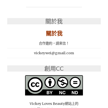
行
｜
新
機、
關於我
福
利
機、
關於我
中
古
合作邀約，請來信！
機
專
vickeywei@gmail.com
業
買
賣、
創用CC
專
業
估
價、
無
卡
分
Vickey Loves Beauty網站上的
期