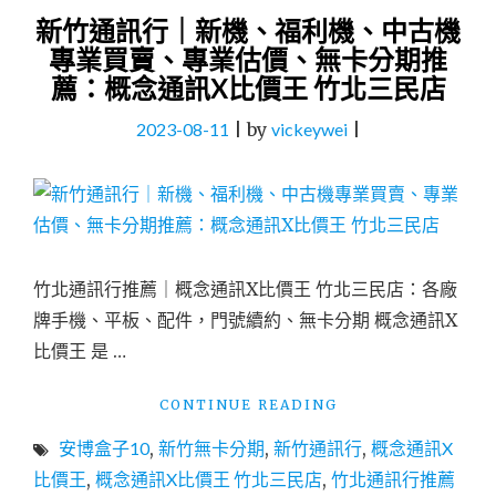
新竹通訊行｜新機、福利機、中古機
專業買賣、專業估價、無卡分期推
薦：概念通訊X比價王 竹北三民店
2023-08-11
|
by
vickeywei
|
竹北通訊行推薦｜概念通訊X比價王 竹北三民店：各廠
牌手機、平板、配件，門號續約、無卡分期 概念通訊X
比價王 是 …
"新
CONTINUE READING
竹
安博盒子10
,
新竹無卡分期
,
新竹通訊行
,
概念通訊X
通
訊
比價王
,
概念通訊X比價王 竹北三民店
,
竹北通訊行推薦