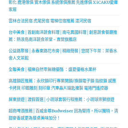
彰化 鹿港傢俱 實木傢俱 系統傢俱推薦 先進傢俱 X iCAKU愛庫
家居
雲林合法民宿 虎尾民宿 電梯住宿推薦 澐河民宿
台中美食│首創南洋蔬食料理│南屯異國料理│創意蔬食餐廳推
薦：熱浪島南洋蔬食茶堂 - 直營旗艦店
公益路聚餐│永春東路花市旁│精緻簡餐│悠閒下午茶：茶香水
舍人文茶館
全聯美食│福樂自然零無糖優酪 ：盛夏優格水果杯
高雄鎖匠推薦：永欣鎖印行專業開鎖/換鎖電子鎖 指紋鎖 感應
卡拷貝 印鑑雕刻 刻印章 汽車晶片鑰匙複製 電捲門遙控器
屏東旅遊│渡假首選│小琉球套裝行程推薦：小琉球崇獅旅遊
超商啤酒推薦│百威金尊Budweiser 因為堅持，所以獨特，清
甜麥香感更為餐桌美味加分！