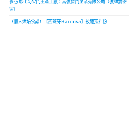
參訪 彰化防火門生產工廠：富強窗門企業有限公司（強牌氣密
窗）
（懶人烘培食譜）【西班牙Harimsa】披薩預拌粉