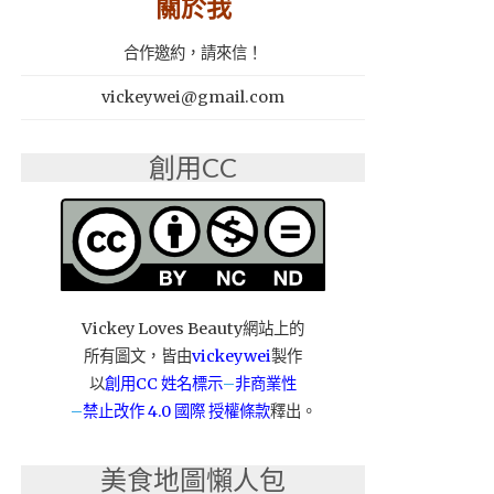
關於我
合作邀約，請來信！
vickeywei@gmail.com
創用CC
Vickey Loves Beauty網站上的
所有圖文，皆由
vickeywei
製作
以
創用CC 姓名標示
–
非商業性
–
禁止改作
4.0 國際 授權條款
釋出。
美食地圖懶人包