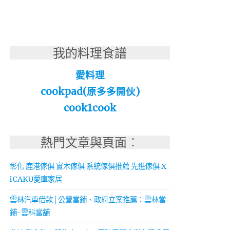
我的料理食譜
愛料理
cookpad(原多多開伙)
cook1cook
熱門文章與頁面︰
彰化 鹿港傢俱 實木傢俱 系統傢俱推薦 先進傢俱 X
iCAKU愛庫家居
雲林汽車借款│公營當鋪、政府立案推薦：雲林當
鋪-雲科當舖