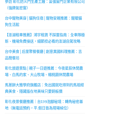
參訪 彰化防火門生產工廠：富強窗門企業有限公司
（強牌氣密窗）
台中寵物美容│貓狗住宿│寵物安親推薦：寵曖貓
狗生活館
【澎湖租車推薦】鴻宇租賃 不踩雷指南：全車隊極
新、機場免費接送，細節控必看的澎湖自駕攻略
台中美食│后里聚餐餐廳│創意異國料理推薦：吉
品簡餐坊
彰化旅遊景點│親子一日遊推薦：今夜星辰休閒農
場、白馬的家、大山牧場、楊桃園休閒農場
馬蔥餅大雅學府旗艦店：免出國就吃得到的馬祖經
典美食、隱藏版在地美味只要銅板價
彰化夜景餐廳推薦｜台139泡腳秘境：轉角秘密基
地（無電話預約，平.假日皆為現場候位）