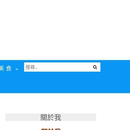
搜
Menu
美食
尋
關
鍵
字:
關於我