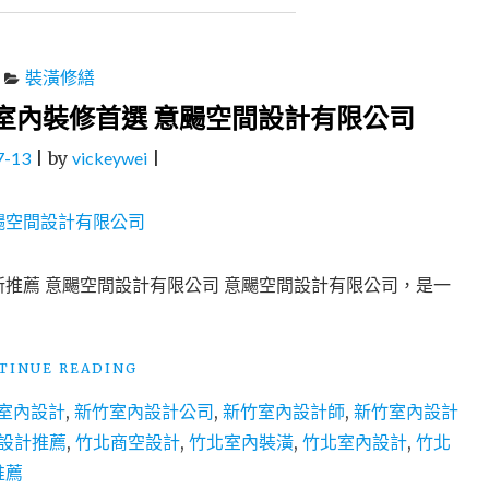
間
規
劃
設
裝潢修繕
計
 室內裝修首選 意颺空間設計有限公司
住
宅
7-13
|
by
vickeywei
|
裝
修
預
售
客
變
翻新推薦 意颺空間設計有限公司 意颺空間設計有限公司，是一
舊
屋
翻
"新
TINUE READING
新
竹
推
室內設計
,
新竹室內設計公司
,
新竹室內設計師
,
新竹室內設計
竹
薦
北
設計推薦
,
竹北商空設計
唐
,
竹北室內裝潢
,
竹北室內設計
,
竹北
專
門
推薦
業
室