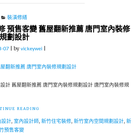
裝潢修繕
修 預售客變 舊屋翻新推薦 唐門室內裝修
規劃設計
8-07
|
by
vickeywei
|
劃設計 舊屋翻新推薦 唐門室內裝修規劃設計 唐門室內裝修規
"新
TINUE READING
竹
內設計
,
室內設計師
,
新竹住宅裝修
,
新竹室內空間規劃設計
,
新
室
內
竹預售客變
空