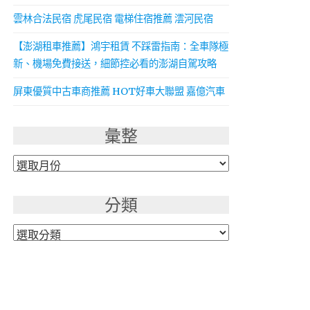
雲林合法民宿 虎尾民宿 電梯住宿推薦 澐河民宿
【澎湖租車推薦】鴻宇租賃 不踩雷指南：全車隊極
新、機場免費接送，細節控必看的澎湖自駕攻略
屏東優質中古車商推薦 HOT好車大聯盟 嘉億汽車
彙整
彙
整
分類
分
類