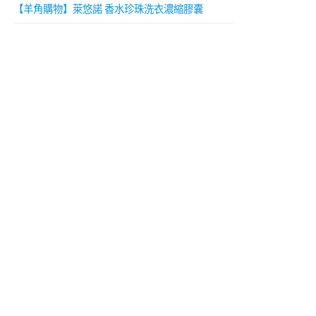
【羊角購物】萊悠諾 香水珍珠洗衣濃縮膠囊