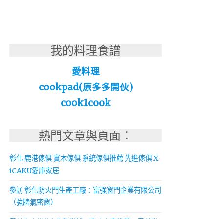
我的料理食譜
愛料理
cookpad(原多多開伙)
cook1cook
熱門文章與頁面︰
彰化 鹿港傢俱 實木傢俱 系統傢俱推薦 先進傢俱 X
iCAKU愛庫家居
參訪 彰化防火門生產工廠：富強窗門企業有限公司
（強牌氣密窗）