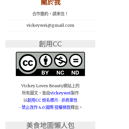
關於我
合作邀約，請來信！
vickeywei@gmail.com
創用CC
Vickey Loves Beauty網站上的
所有圖文，皆由
vickeywei
製作
以
創用CC 姓名標示
–
非商業性
–
禁止改作
4.0 國際 授權條款
釋出。
美食地圖懶人包