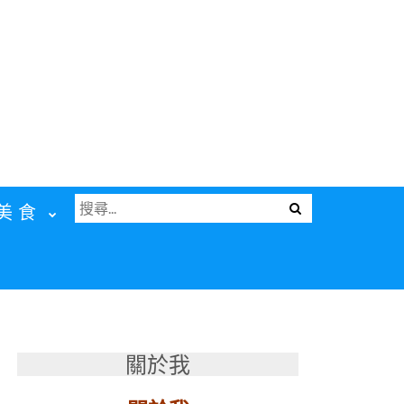
搜
Menu
美食
尋
關
鍵
字:
關於我