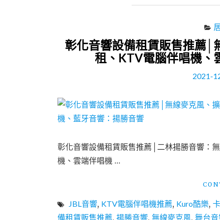
彰化音響設備租賃販售推薦│
租、KTV電腦伴唱機、
2021-1
‍彰化音響設備租賃販售推薦│二林揚勝音響：
機、雲端伴唱機 …
CON
JBL音響
,
KTV電腦伴唱機推薦
,
Kuro酷樂
,
卡
備租賃販售推薦
,
揚勝音響
,
無線麥克風
,
舞台音