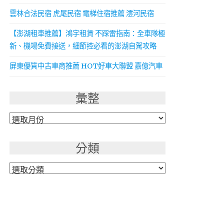
雲林合法民宿 虎尾民宿 電梯住宿推薦 澐河民宿
【澎湖租車推薦】鴻宇租賃 不踩雷指南：全車隊極
新、機場免費接送，細節控必看的澎湖自駕攻略
屏東優質中古車商推薦 HOT好車大聯盟 嘉億汽車
彙整
彙
整
分類
分
類