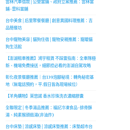
雲林汽車借款│公營當鋪、政府立案推薦：雲林當
鋪-雲科當舖
台中美食│后里聚餐餐廳│創意異國料理推薦：吉
品簡餐坊
台中寵物美容│貓狗住宿│寵物安親推薦：寵曖貓
狗生活館
【澎湖租車推薦】鴻宇租賃 不踩雷指南：全車隊極
新、機場免費接送，細節控必看的澎湖自駕攻略
彰化夜景餐廳推薦｜台139泡腳秘境：轉角秘密基
地（無電話預約，平.假日皆為現場候位）
【羊角購物】萊悠諾 香水珍珠洗衣濃縮膠囊
全聯限定│冬季湯品推薦：福記冷凍食品-排骨酥
湯、純素猴頭菇湯(非油炸)
台中床墊│涼感床墊│涼感床墊推薦：床墊超市台