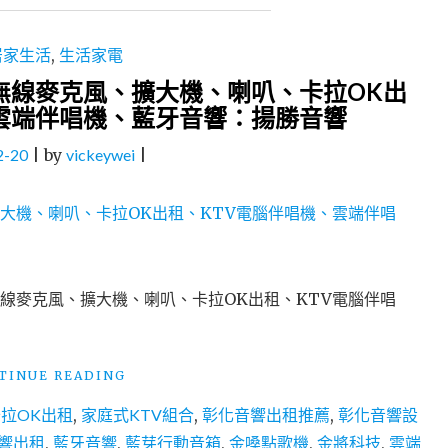
居家生活
,
生活家電
無線麥克風、擴大機、喇叭、卡拉OK出
雲端伴唱機、藍牙音響：揚勝音響
2-20
|
by
vickeywei
|
無線麥克風、擴大機、喇叭、卡拉OK出租、KTV電腦伴唱
"彰
TINUE READING
化
拉OK出租
,
家庭式KTV組合
,
彰化音響出租推薦
,
彰化音響設
音
響
響出租
,
藍牙音響
,
藍芽行動音箱
,
金嗓點歌機
,
金將科技
,
雲端