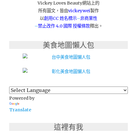
Vickey Loves Beauty網站上的
抓
所有圖文，皆由
vickeywei
製作
餅
&
以
創用CC 姓名標示
–
非商業性
千
–
禁止改作
4.0 國際 授權條款
釋出。
層
青
美食地圖懶人包
蔥
厚
抓
餅"
Powered by
Translate
這裡有我