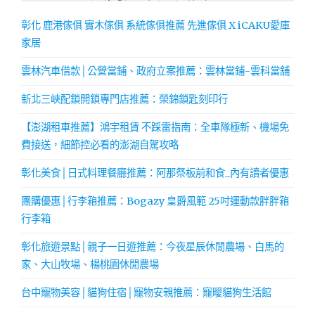
彰化 鹿港傢俱 實木傢俱 系統傢俱推薦 先進傢俱 X iCAKU愛庫
家居
雲林汽車借款│公營當鋪、政府立案推薦：雲林當鋪-雲科當舖
新北三峽配鎖開鎖專門店推薦：榮錦鎖匙刻印行
【澎湖租車推薦】鴻宇租賃 不踩雷指南：全車隊極新、機場免
費接送，細節控必看的澎湖自駕攻略
彰化美食│日式料理餐廳推薦：阿那祭板前和食_內有讀者優惠
團購優惠│行李箱推薦：Bogazy 皇爵風範 25吋運動款胖胖箱
行李箱
彰化旅遊景點│親子一日遊推薦：今夜星辰休閒農場、白馬的
家、大山牧場、楊桃園休閒農場
台中寵物美容│貓狗住宿│寵物安親推薦：寵曖貓狗生活館