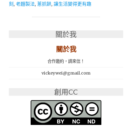
｜
刻
,
老麵製法
,
蔥抓餅
,
讓生活變得更有趣
台
灣
小
吃
｜
關於我
蔥
抓
關於我
餅
創
合作邀約，請來信！
意
料
vickeywei@gmail.com
理：
派
脆
創用CC
刻-
橄
欖
油
塔
香
厚