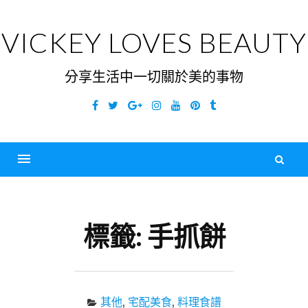
Skip
to
VICKEY LOVES BEAUTY
content
分享生活中一切關於美的事物
Facebook
Twitter
Google
Instagram
YouTube
Pinterest
Tumblr
Plus
搜
尋
Menu
關
鍵
標籤:
手抓餅
字
其他
,
宅配美食
,
料理食譜