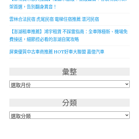
架首選，告別翻身異音！
雲林合法民宿 虎尾民宿 電梯住宿推薦 澐河民宿
【澎湖租車推薦】鴻宇租賃 不踩雷指南：全車隊極新、機場免
費接送，細節控必看的澎湖自駕攻略
屏東優質中古車商推薦 HOT好車大聯盟 嘉億汽車
彙整
彙
整
分類
分
類