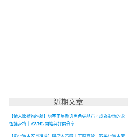
近期文章
【情人節禮物推薦】讓宇宙星塵與黑色尖晶石，成為愛情的永
恆護身符｜AWNL 開箱與評價分享
【彰化實木家具推薦】隆盛木器廠｜工廠直營｜客製化實木床