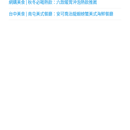
網購美食│秋冬必喝熱飲：六款暖胃沖泡熱飲推薦
台中美食│南屯美式餐廳：安可喬治龍蝦螃蟹美式海鮮餐廳