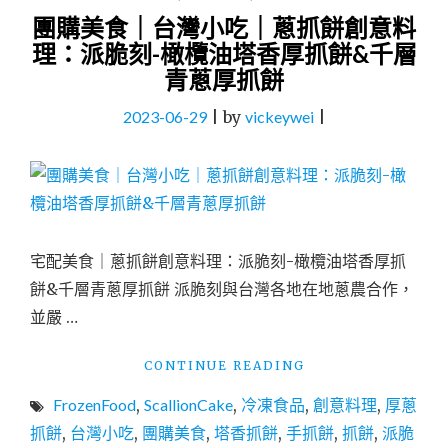
團購美食｜台灣小吃｜蔥抓餅創意料
理：派脆刻-橄欖油塔香厚抓餅&千層
青蔥厚抓餅
2023-06-29
|
by
vickeywei
|
宅配美食｜蔥抓餅創意料理：派脆刻-橄欖油塔香厚抓
餅&千層青蔥厚抓餅 派脆刻與台灣各地在地蔥農合作，
並嚴 …
"團
CONTINUE READING
購
FrozenFood
,
ScallionCake
,
冷凍食品
,
創意料理
,
厚蔥
美
食
抓餅
,
台灣小吃
,
團購美食
,
塔香抓餅
,
手抓餅
,
抓餅
,
派脆