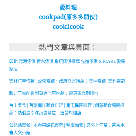
愛料理
cookpad(原多多開伙)
cook1cook
熱門文章與頁面︰
彰化 鹿港傢俱 實木傢俱 系統傢俱推薦 先進傢俱 X iCAKU愛庫
家居
雲林汽車借款│公營當鋪、政府立案推薦：雲林當鋪-雲科當舖
新北三峽配鎖開鎖專門店推薦：榮錦鎖匙刻印行
台中美食│首創南洋蔬食料理│南屯異國料理│創意蔬食餐廳推
薦：熱浪島南洋蔬食茶堂 - 直營旗艦店
公益路聚餐│永春東路花市旁│精緻簡餐│悠閒下午茶：茶香水
舍人文茶館