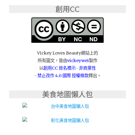
質
創用CC
感
空
間，
讓
你
緩
下
腳
Vickey Loves Beauty網站上的
步，
所有圖文，皆由
vickeywei
製作
喝
以
創用CC 姓名標示
–
非商業性
好
–
禁止改作
4.0 國際 授權條款
釋出。
茶、
品
藝
美食地圖懶人包
術，
開
幕
四
天
買
一