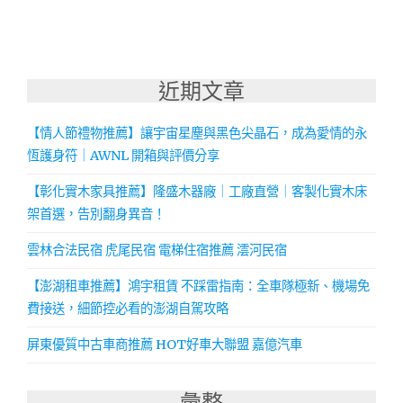
近期文章
【情人節禮物推薦】讓宇宙星塵與黑色尖晶石，成為愛情的永
恆護身符｜AWNL 開箱與評價分享
【彰化實木家具推薦】隆盛木器廠｜工廠直營｜客製化實木床
架首選，告別翻身異音！
雲林合法民宿 虎尾民宿 電梯住宿推薦 澐河民宿
【澎湖租車推薦】鴻宇租賃 不踩雷指南：全車隊極新、機場免
費接送，細節控必看的澎湖自駕攻略
屏東優質中古車商推薦 HOT好車大聯盟 嘉億汽車
彙整