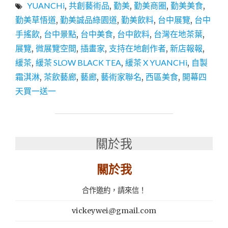
YUANCHi
,
共創藝術品
,
勤美
,
勤美商圈
,
勤美美食
,
SLOW
BLACK
勤美草悟道
,
勤美誠品綠園道
,
勤美飲料
,
台中展覽
,
台中
TEA
手搖飲
,
台中景點
,
台中美食
,
台中飲料
,
台灣在地茶葉
,
｜
展覽
,
微展覽空間
,
插畫家
,
支持在地創作者
,
新店報報
,
勤
美
緩茶
,
緩茶 SLOW BLACK TEA
,
緩茶 X YUANCHi
,
自製
茶
霜淇淋
,
茶飲藝廊
,
藝廊
,
藝術家聯名
,
西區美食
,
開幕四
飲
天買一送一
藝
廊
新
開
幕！
關於我
藝
術
關於我
結
合
手
合作邀約，請來信！
搖
飲
vickeywei@gmail.com
的