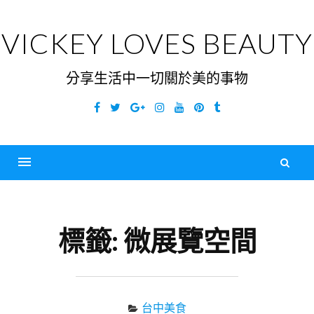
Skip
to
VICKEY LOVES BEAUTY
content
分享生活中一切關於美的事物
Facebook
Twitter
Google
Instagram
YouTube
Pinterest
Tumblr
Plus
搜
尋
Menu
關
鍵
標籤:
微展覽空間
字
台中美食