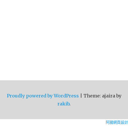
Proudly powered by WordPress
|
Theme: ajaira by
rakib
.
阿腸網頁設計