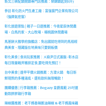
新北三峽配鎖開鎖專門店推薦：榮錦鎖匙刻印行
參訪 彰化防火門生產工廠：富強窗門企業有限公司
（強牌氣密窗）
彰化旅遊景點│親子一日遊推薦：今夜星辰休閒農
場、白馬的家、大山牧場、楊桃園休閒農場
馬蔥餅大雅學府旗艦店：免出國就吃得到的馬祖經
典美食、隱藏版在地美味只要銅板價
彰化美食│食尚玩家推薦：ㄨ麻尹日式蓋飯-彰水店
每日限量戰斧豬排定食,要吃得先預訂！
台中美食│逢甲平價火鍋推薦：方澄火鍋 每日新
鮮現熬的多種湯底，還有飲料無限暢飲！
團購優惠│行李箱推薦：Bogazy 皇爵風範 25吋運
動款胖胖箱行李箱
辣椒醬推薦：老干媽香辣脆油辣椒 & 老干媽風味雞