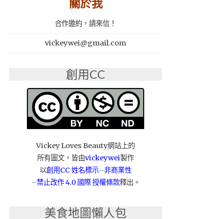
關於我
合作邀約，請來信！
vickeywei@gmail.com
創用CC
Vickey Loves Beauty網站上的
所有圖文，皆由
vickeywei
製作
以
創用CC 姓名標示
–
非商業性
–
禁止改作
4.0 國際 授權條款
釋出。
美食地圖懶人包