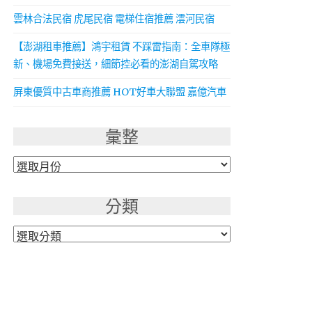
雲林合法民宿 虎尾民宿 電梯住宿推薦 澐河民宿
【澎湖租車推薦】鴻宇租賃 不踩雷指南：全車隊極
新、機場免費接送，細節控必看的澎湖自駕攻略
屏東優質中古車商推薦 HOT好車大聯盟 嘉億汽車
彙整
彙
整
分類
分
類