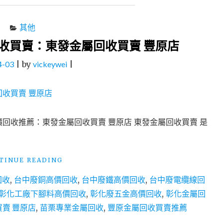
其他
收買賣：東發金屬回收買賣 豐原店
4-03
|
by
vickeywei
|
回收推薦：東發金屬回收買賣 豐原店 東發金屬回收買賣 是
"台
TINUE READING
中
回收
,
台中廢銅高價回收
,
台中廢鐵高價回收
,
台中廢電纜線回
彰
化
彰化工廠下腳料高價回收
,
彰化廢五金高價回收
,
彰化金屬回
苗
賣 豐原店
,
苗栗專業金屬回收
,
豐原金屬回收買賣推薦
栗
專