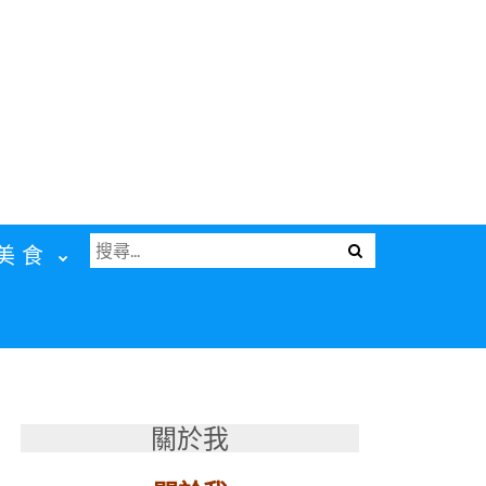
搜
Menu
美食
尋
關
鍵
字:
關於我