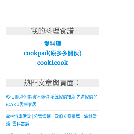
我的料理食譜
愛料理
cookpad(原多多開伙)
cook1cook
熱門文章與頁面︰
彰化 鹿港傢俱 實木傢俱 系統傢俱推薦 先進傢俱 X
iCAKU愛庫家居
雲林汽車借款│公營當鋪、政府立案推薦：雲林當
鋪-雲科當舖