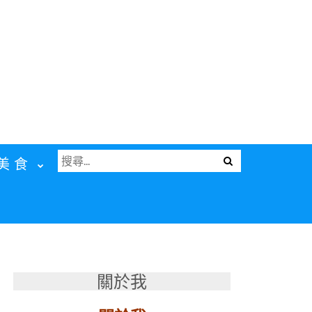
搜
Menu
美食
尋
關
鍵
字:
關於我