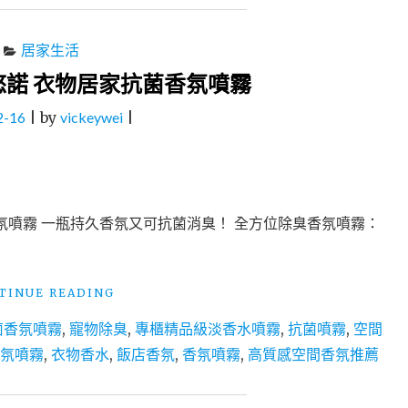
居家生活
諾 衣物居家抗菌香氛噴霧
2-16
|
by
vickeywei
|
氛噴霧 一瓶持久香氛又可抗菌消臭！ 全方位除臭香氛噴霧：
"【羊
TINUE READING
角
菌香氛噴霧
,
寵物除臭
,
專櫃精品級淡香水噴霧
,
抗菌噴霧
,
空間
購
物】
香氛噴霧
,
衣物香水
,
飯店香氛
,
香氛噴霧
,
高質感空間香氛推薦
萊
悠
諾