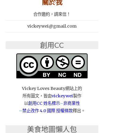
關於我
合作邀約，請來信！
vickeywei@gmail.com
創用CC
Vickey Loves Beauty網站上的
所有圖文，皆由
vickeywei
製作
以
創用CC 姓名標示
–
非商業性
–
禁止改作
4.0 國際 授權條款
釋出。
美食地圖懶人包