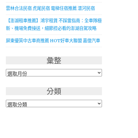
雲林合法民宿 虎尾民宿 電梯住宿推薦 澐河民宿
【澎湖租車推薦】鴻宇租賃 不踩雷指南：全車隊極
新、機場免費接送，細節控必看的澎湖自駕攻略
屏東優質中古車商推薦 HOT好車大聯盟 嘉億汽車
彙整
彙
整
分類
分
類