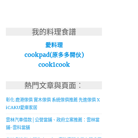
我的料理食譜
愛料理
cookpad(原多多開伙)
cook1cook
熱門文章與頁面︰
彰化 鹿港傢俱 實木傢俱 系統傢俱推薦 先進傢俱 X
iCAKU愛庫家居
雲林汽車借款│公營當鋪、政府立案推薦：雲林當
鋪-雲科當舖