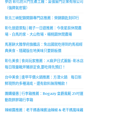
參訪 彰化防火門生產工廠：富強窗門企業有限公司
（強牌氣密窗）
新北三峽配鎖開鎖專門店推薦：榮錦鎖匙刻印行
彰化旅遊景點│親子一日遊推薦：今夜星辰休閒農
場、白馬的家、大山牧場、楊桃園休閒農場
馬蔥餅大雅學府旗艦店：免出國就吃得到的馬祖經
典美食、隱藏版在地美味只要銅板價
彰化美食│食尚玩家推薦：ㄨ麻尹日式蓋飯-彰水店
每日限量戰斧豬排定食,要吃得先預訂！
台中美食│逢甲平價火鍋推薦：方澄火鍋 每日新
鮮現熬的多種湯底，還有飲料無限暢飲！
團購優惠│行李箱推薦：Bogazy 皇爵風範 25吋運
動款胖胖箱行李箱
辣椒醬推薦：老干媽香辣脆油辣椒 & 老干媽風味雞