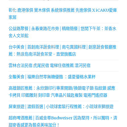
彰化 鹿港傢俱 實木傢俱 系統傢俱推薦 先進傢俱 X iCAKU愛庫
家居
公益路聚餐│永春東路花市旁│精緻簡餐│悠閒下午茶：茶香水
舍人文茶館
台中美食│首創南洋蔬食料理│南屯異國料理│創意蔬食餐廳推
薦：熱浪島南洋蔬食茶堂 - 直營旗艦店
雲林合法民宿 虎尾民宿 電梯住宿推薦 澐河民宿
全聯美食│福樂自然零無糖優酪 ：盛夏優格水果杯
高雄鎖匠推薦：永欣鎖印行專業開鎖/換鎖電子鎖 指紋鎖 感應
卡拷貝 印鑑雕刻 刻印章 汽車晶片鑰匙複製 電捲門遙控器
屏東旅遊│渡假首選│小琉球套裝行程推薦：小琉球崇獅旅遊
超商啤酒推薦│百威金尊Budweiser 因為堅持，所以獨特，清
甜麥香感更為餐桌美味加分！