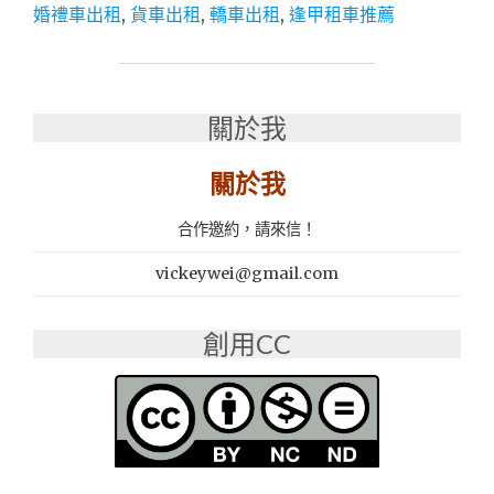
│
婚禮車出租
,
貨車出租
,
轎車出租
,
逢甲租車推薦
朝
馬
租
車
│
關於我
逢
甲
關於我
租
車
合作邀約，請來信！
推
薦：
vickeywei@gmail.com
坤
輝
租
創用CC
車
轎
車、
休
旅
車、
貨