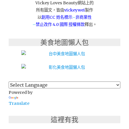
Vickey Loves Beauty網站上的
車
所有圖文，皆由
vickeywei
製作
出
租"
以
創用CC 姓名標示
–
非商業性
–
禁止改作
4.0 國際 授權條款
釋出。
美食地圖懶人包
Powered by
Translate
這裡有我