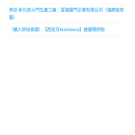
參訪 彰化防火門生產工廠：富強窗門企業有限公司（強牌氣密
窗）
（懶人烘培食譜）【西班牙Harimsa】披薩預拌粉