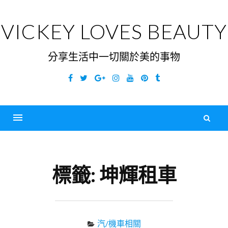
Skip
to
VICKEY LOVES BEAUTY
content
分享生活中一切關於美的事物
Facebook
Twitter
Google
Instagram
YouTube
Pinterest
Tumblr
Plus
搜
尋
Menu
關
鍵
標籤:
坤輝租車
字
汽/機車相關