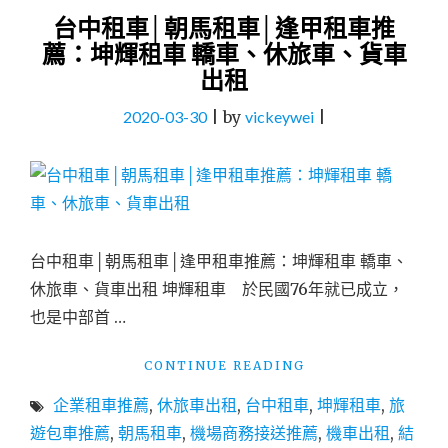
台中租車│朝馬租車│逢甲租車推
薦：坤輝租車 轎車、休旅車、貨車
出租
2020-03-30
|
by
vickeywei
|
台中租車│朝馬租車│逢甲租車推薦：坤輝租車 轎車、
休旅車、貨車出租 坤輝租車 於民國76年就已成立，
也是中部首 …
"台
CONTINUE READING
中
企業租車推薦
,
休旅車出租
,
台中租車
,
坤輝租車
,
旅
租
車
遊包車推薦
,
朝馬租車
,
機場商務接送推薦
,
機車出租
,
結