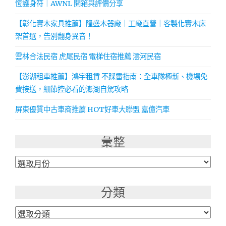
恆護身符｜AWNL 開箱與評價分享
【彰化實木家具推薦】隆盛木器廠｜工廠直營｜客製化實木床
架首選，告別翻身異音！
雲林合法民宿 虎尾民宿 電梯住宿推薦 澐河民宿
【澎湖租車推薦】鴻宇租賃 不踩雷指南：全車隊極新、機場免
費接送，細節控必看的澎湖自駕攻略
屏東優質中古車商推薦 HOT好車大聯盟 嘉億汽車
彙整
彙
整
分類
分
類