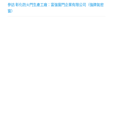
參訪 彰化防火門生產工廠：富強窗門企業有限公司（強牌氣密
窗）