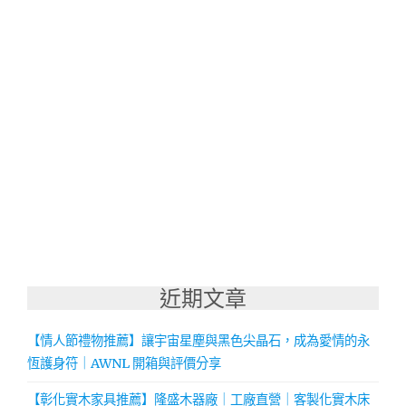
近期文章
【情人節禮物推薦】讓宇宙星塵與黑色尖晶石，成為愛情的永
恆護身符｜AWNL 開箱與評價分享
【彰化實木家具推薦】隆盛木器廠｜工廠直營｜客製化實木床