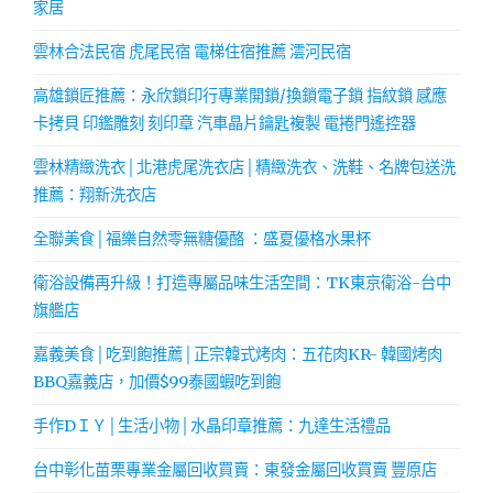
家居
雲林合法民宿 虎尾民宿 電梯住宿推薦 澐河民宿
高雄鎖匠推薦：永欣鎖印行專業開鎖/換鎖電子鎖 指紋鎖 感應
卡拷貝 印鑑雕刻 刻印章 汽車晶片鑰匙複製 電捲門遙控器
雲林精緻洗衣│北港虎尾洗衣店│精緻洗衣、洗鞋、名牌包送洗
推薦：翔新洗衣店
全聯美食│福樂自然零無糖優酪 ：盛夏優格水果杯
衛浴設備再升級！打造專屬品味生活空間：TK東京衛浴-台中
旗艦店
嘉義美食│吃到飽推薦│正宗韓式烤肉：五花肉KR- 韓國烤肉
BBQ嘉義店，加價$99泰國蝦吃到飽
手作DＩＹ│生活小物│水晶印章推薦：九達生活禮品
台中彰化苗栗專業金屬回收買賣：東發金屬回收買賣 豐原店