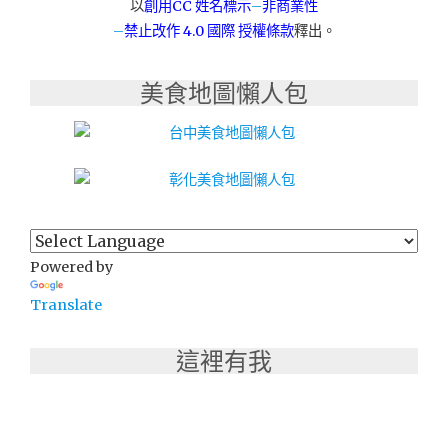
以
創用CC 姓名標示
–
非商業性
–
禁止改作
4.0 國際 授權條款
釋出。
美食地圖懶人包
Powered by
Translate
這裡有我