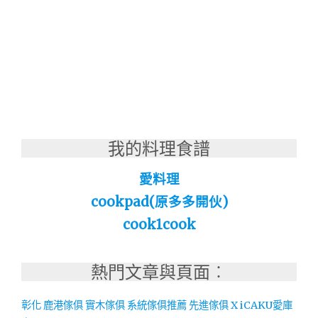
我的料理食譜
愛料理
cookpad(原多多開伙)
cook1cook
熱門文章與頁面︰
彰化 鹿港傢俱 實木傢俱 系統傢俱推薦 先進傢俱 X iCAKU愛庫