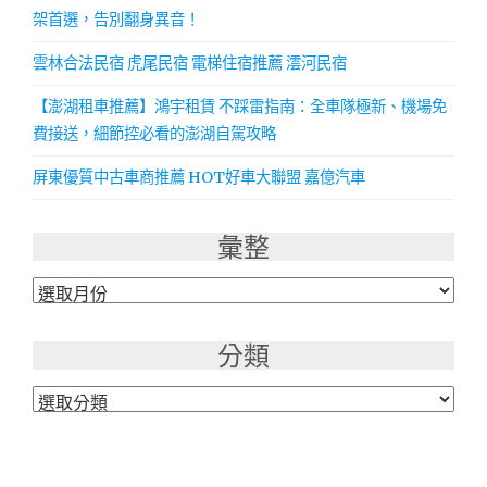
架首選，告別翻身異音！
雲林合法民宿 虎尾民宿 電梯住宿推薦 澐河民宿
【澎湖租車推薦】鴻宇租賃 不踩雷指南：全車隊極新、機場免
費接送，細節控必看的澎湖自駕攻略
屏東優質中古車商推薦 HOT好車大聯盟 嘉億汽車
彙整
彙
整
分類
分
類