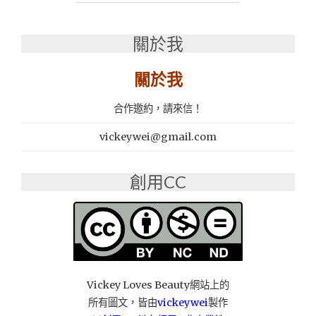
早
午
餐
關於我
推
薦：
關於我
韶
日
合作邀約，請來信！
食
茶
vickeywei@gmail.com
（自
由
總
創用CC
店）"
Vickey Loves Beauty網站上的
所有圖文，皆由
vickeywei
製作