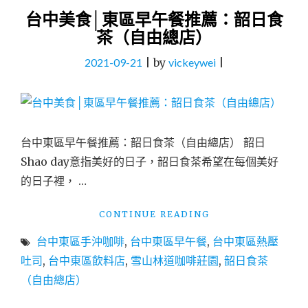
台中美食│東區早午餐推薦：韶日食
茶（自由總店）
2021-09-21
|
by
vickeywei
|
台中東區早午餐推薦：韶日食茶（自由總店） 韶日
Shao day意指美好的日子，韶日食茶希望在每個美好
的日子裡， …
"台
CONTINUE READING
中
台中東區手沖咖啡
,
台中東區早午餐
,
台中東區熱壓
美
食
吐司
,
台中東區飲料店
,
雪山林道咖啡莊園
,
韶日食茶
│
（自由總店）
東
區