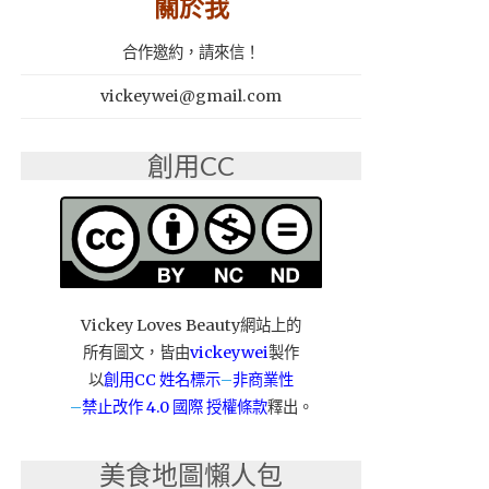
關於我
合作邀約，請來信！
vickeywei@gmail.com
創用CC
Vickey Loves Beauty網站上的
所有圖文，皆由
vickeywei
製作
以
創用CC 姓名標示
–
非商業性
–
禁止改作
4.0 國際 授權條款
釋出。
美食地圖懶人包