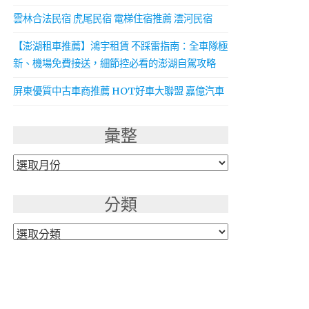
雲林合法民宿 虎尾民宿 電梯住宿推薦 澐河民宿
【澎湖租車推薦】鴻宇租賃 不踩雷指南：全車隊極
新、機場免費接送，細節控必看的澎湖自駕攻略
屏東優質中古車商推薦 HOT好車大聯盟 嘉億汽車
彙整
彙
整
分類
分
類