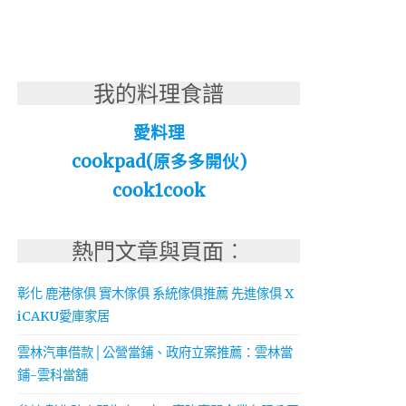
我的料理食譜
愛料理
cookpad(原多多開伙)
cook1cook
熱門文章與頁面︰
彰化 鹿港傢俱 實木傢俱 系統傢俱推薦 先進傢俱 X
iCAKU愛庫家居
雲林汽車借款│公營當鋪、政府立案推薦：雲林當
鋪-雲科當舖