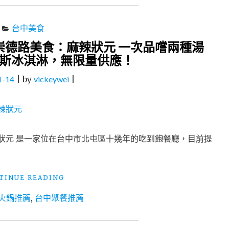
台中美食
崇德路美食：麻辣狀元 一次品嚐兩種湯
斯冰淇淋，無限量供應！
1-14
|
by
vickeywei
|
狀元 是一家位在台中市北屯區十幾年的吃到飽餐廳，目前提
"台
TINUE READING
中
火鍋推薦
,
台中聚餐推薦
吃
到
飽