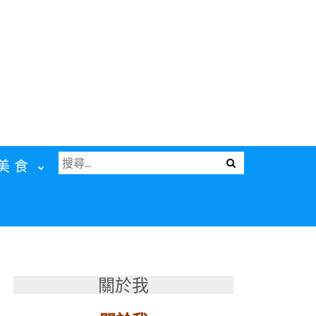
搜
Menu
美食
尋
關
鍵
字:
關於我