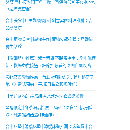
參訪 彰化防火門生產工廠：富強窗門企業有限公司
（強牌氣密窗）
台中美食│后里聚餐餐廳│創意異國料理推薦：吉
品簡餐坊
台中寵物美容│貓狗住宿│寵物安親推薦：寵曖貓
狗生活館
【澎湖租車推薦】鴻宇租賃 不踩雷指南：全車隊極
新、機場免費接送，細節控必看的澎湖自駕攻略
彰化夜景餐廳推薦｜台139泡腳秘境：轉角秘密基
地（無電話預約，平.假日皆為現場候位）
【羊角購物】萊悠諾 香水珍珠洗衣濃縮膠囊
全聯限定│冬季湯品推薦：福記冷凍食品-排骨酥
湯、純素猴頭菇湯(非油炸)
台中床墊│涼感床墊│涼感床墊推薦：床墊超市台