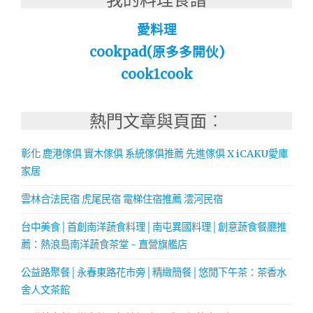
愛料理
cookpad(原多多開伙)
cook1cook
熱門文章與頁面︰
彰化 鹿港傢俱 實木傢俱 系統傢俱推薦 先進傢俱 X iCAKU愛庫
家居
雲林合法民宿 虎尾民宿 電梯住宿推薦 澐河民宿
台中美食│首創南洋蔬食料理│南屯異國料理│創意蔬食餐廳推
薦：熱浪島南洋蔬食茶堂 - 直營旗艦店
公益路聚餐│永春東路花市旁│精緻簡餐│悠閒下午茶：茶香水
舍人文茶館