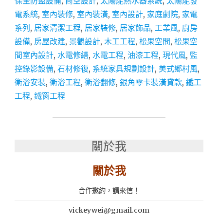
保全防盜設備
,
商空設計
,
太陽能熱水器系統
,
太陽能發
│
電系統
,
室內裝修
,
室內裝潢
,
室內設計
,
家庭劇院
,
家電
室
系列
,
居家清潔工程
,
居家裝修
,
居家飾品
,
工業風
,
廚房
內
裝
設備
,
房屋改建
,
景觀設計
,
木工工程
,
松果空間
,
松果空
潢、
間室內設計
,
水電修繕
,
水電工程
,
油漆工程
,
現代風
,
監
空
控錄影設備
,
石材修復
,
系統家具規劃設計
,
美式鄉村風
,
間
設
衛浴安裝
,
衛浴工程
,
衛浴翻修
,
銀角零卡裝潢貸款
,
鐵工
計
工程
,
鐵窗工程
推
薦：
松
果
空
關於我
間
室
關於我
內
設
合作邀約，請來信！
計
楠
vickeywei@gmail.com
梓