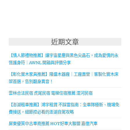
近期文章
【情人節禮物推薦】讓宇宙星塵與黑色尖晶石，成為愛情的永
恆護身符｜AWNL 開箱與評價分享
【彰化實木家具推薦】隆盛木器廠｜工廠直營｜客製化實木床
架首選，告別翻身異音！
雲林合法民宿 虎尾民宿 電梯住宿推薦 澐河民宿
【澎湖租車推薦】鴻宇租賃 不踩雷指南：全車隊極新、機場免
費接送，細節控必看的澎湖自駕攻略
屏東優質中古車商推薦 HOT好車大聯盟 嘉億汽車