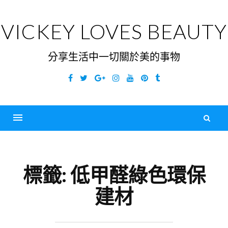
Skip
to
VICKEY LOVES BEAUTY
content
分享生活中一切關於美的事物
Facebook
Twitter
Google
Instagram
YouTube
Pinterest
Tumblr
Plus
搜
尋
Menu
關
鍵
標籤:
低甲醛綠色環保
字
建材