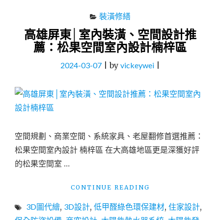
裝潢修繕
高雄屏東│室內裝潢、空間設計推
薦：松果空間室內設計楠梓區
2024-03-07
|
by
vickeywei
|
空間規劃、商業空間、系統家具、老屋翻修首選推薦：
松果空間室內設計 楠梓區 在大高雄地區更是深獲好評
的松果空間室 …
"高
CONTINUE READING
雄
3D圖代繪
,
3D設計
,
低甲醛綠色環保建材
,
住家設計
,
屏
東