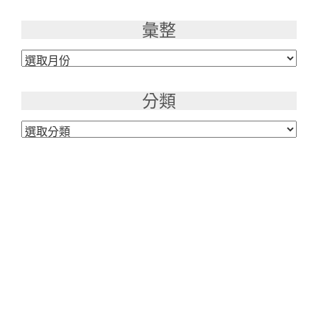
彙整
彙
整
分類
分
類