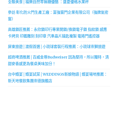
全聯美食│福樂自然零無糖優酪 ：盛夏優格水果杯
參訪 彰化防火門生產工廠：富強窗門企業有限公司（強牌氣密
窗）
高雄鎖匠推薦：永欣鎖印行專業開鎖/換鎖電子鎖 指紋鎖 感應
卡拷貝 印鑑雕刻 刻印章 汽車晶片鑰匙複製 電捲門遙控器
屏東旅遊│渡假首選│小琉球套裝行程推薦：小琉球崇獅旅遊
超商啤酒推薦│百威金尊Budweiser 因為堅持，所以獨特，清
甜麥香感更為餐桌美味加分！
台中婚宴│婚宴試菜│WEDDINGS新娘物語│婚宴場地推薦：
新天地餐飲集團崇德旗艦店