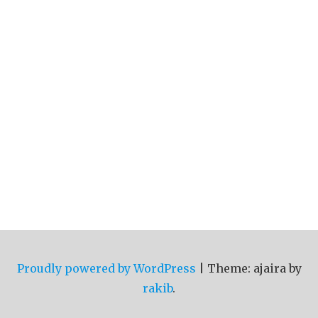
Proudly powered by WordPress
|
Theme: ajaira by
rakib
.