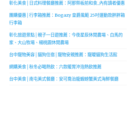
彰化美食│日式料理餐廳推薦：阿那祭板前和食_內有讀者優惠
團購優惠│行李箱推薦：Bogazy 皇爵風範 25吋運動款胖胖箱
行李箱
彰化旅遊景點│親子一日遊推薦：今夜星辰休閒農場、白馬的
家、大山牧場、楊桃園休閒農場
台中寵物美容│貓狗住宿│寵物安親推薦：寵曖貓狗生活館
網購美食│秋冬必喝熱飲：六款暖胃沖泡熱飲推薦
台中美食│南屯美式餐廳：安可喬治龍蝦螃蟹美式海鮮餐廳