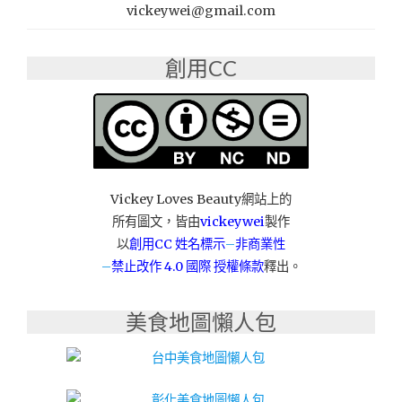
薦：
vickeywei@gmail.com
萊
恩
創用CC
精
緻
搬
家"
Vickey Loves Beauty網站上的
所有圖文，皆由
vickeywei
製作
以
創用CC 姓名標示
–
非商業性
–
禁止改作
4.0 國際 授權條款
釋出。
美食地圖懶人包