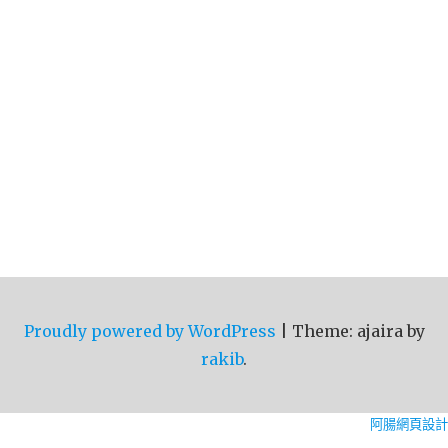
Proudly powered by WordPress
|
Theme: ajaira by
rakib
.
阿腸網頁設計