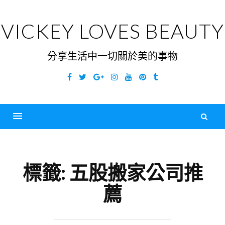
Skip
to
VICKEY LOVES BEAUTY
content
分享生活中一切關於美的事物
Facebook
Twitter
Google
Instagram
YouTube
Pinterest
Tumblr
Plus
搜
尋
Menu
關
鍵
標籤:
五股搬家公司推
字
薦