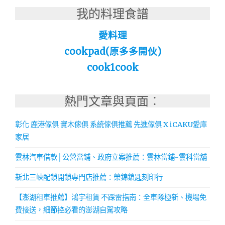
我的料理食譜
愛料理
cookpad(原多多開伙)
cook1cook
熱門文章與頁面︰
彰化 鹿港傢俱 實木傢俱 系統傢俱推薦 先進傢俱 X iCAKU愛庫
家居
雲林汽車借款│公營當鋪、政府立案推薦：雲林當鋪-雲科當舖
新北三峽配鎖開鎖專門店推薦：榮錦鎖匙刻印行
【澎湖租車推薦】鴻宇租賃 不踩雷指南：全車隊極新、機場免
費接送，細節控必看的澎湖自駕攻略