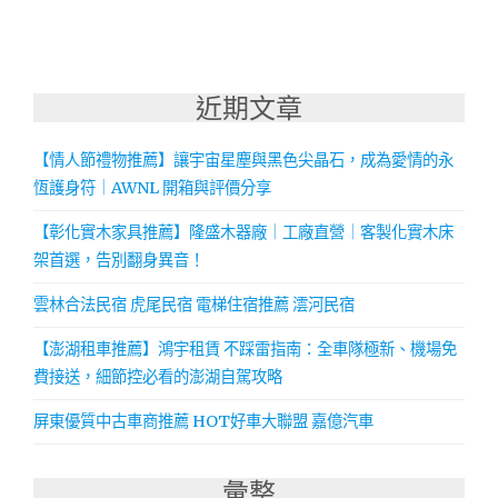
近期文章
【情人節禮物推薦】讓宇宙星塵與黑色尖晶石，成為愛情的永
恆護身符｜AWNL 開箱與評價分享
【彰化實木家具推薦】隆盛木器廠｜工廠直營｜客製化實木床
架首選，告別翻身異音！
雲林合法民宿 虎尾民宿 電梯住宿推薦 澐河民宿
【澎湖租車推薦】鴻宇租賃 不踩雷指南：全車隊極新、機場免
費接送，細節控必看的澎湖自駕攻略
屏東優質中古車商推薦 HOT好車大聯盟 嘉億汽車
彙整