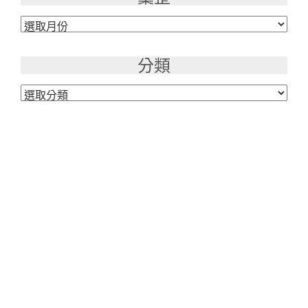
彙
整
分類
分
類