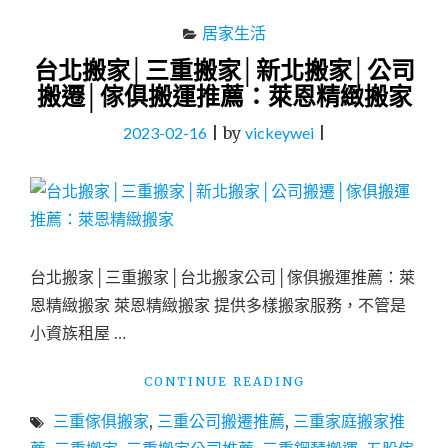
居家生活
台北搬家│三重搬家│新北搬家│公司
搬遷│傢俱搬運推薦：萊恩精緻搬家
2023-02-16
|
by
vickeywei
|
台北搬家│三重搬家│台北搬家公司│傢俱搬運推薦：萊
恩精緻搬家 萊恩精緻搬家 提供多樣搬家服務，不管是
小資族租屋 …
"台
CONTINUE READING
北
三重傢俱搬家
,
三重公司搬遷推薦
,
三重家庭搬家推
搬
家